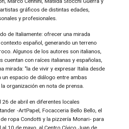
on, Marco Cennini, Matilda Stocchi Guerra y
artistas gráficos de distintas edades,
sonales y profesionales.
tido de Italiamente: ofrecer una mirada
l contexto español, generando un terreno
oco. Algunos de los autores son italianos,
os cuentan con raíces italianas y españolas,
irada: "la de vivir y expresar Italia desde
en un espacio de diálogo entre ambas
 la organización en nota de prensa.
26 de abril en diferentes locales
ander -ArtPapel, Focacceria Bello Bello, el
 de ropa Condotti y la pizzería Monari- para
il al 10 de mayo, al Centro Cívico Juan de