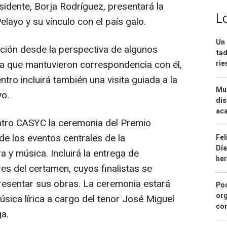
dente, Borja Rodríguez, presentará la
L
layo y su vínculo con el país galo.
Un 
ción desde la perspectiva de algunos
tad
oca que mantuvieron correspondencia con él,
ri
ro incluirá también una visita guiada a la
Mue
o.
dis
aca
Teatro CASYC la ceremonia del Premio
de los eventos centrales de la
Fel
Día
a y música. Incluirá la entrega de
he
es del certamen, cuyos finalistas se
resentar sus obras. La ceremonia estará
Pod
org
sica lírica a cargo del tenor José Miguel
con
ga.