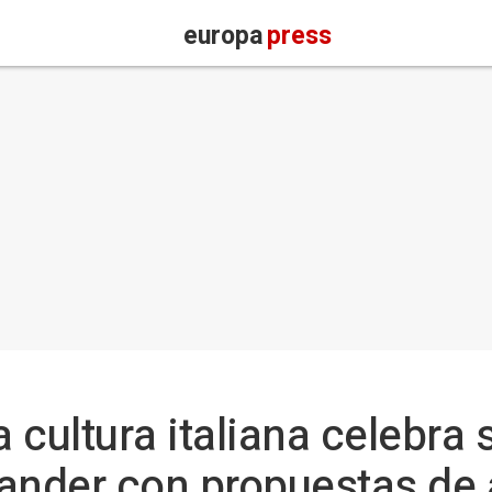
europa
press
 cultura italiana celebra
ander con propuestas de a