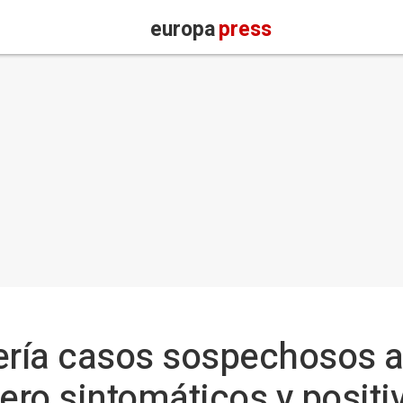
europa
press
gería casos sospechosos 
ero sintomáticos y positiv