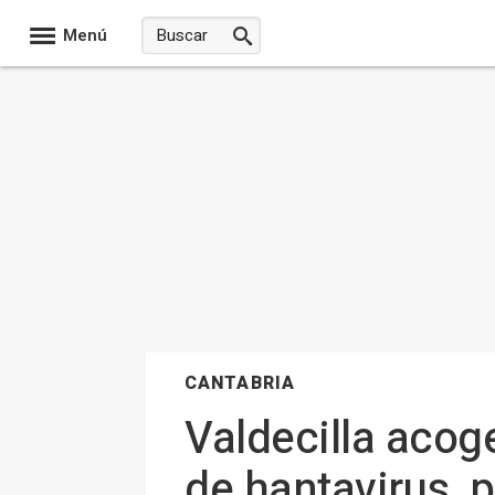
Menú
CANTABRIA
Valdecilla aco
de hantavirus, p