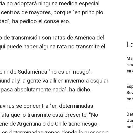
ria no adoptará ninguna medida especial
n centros de mayores, porque "en principio
dad", ha pedido el consejero.
o de transmisión son ratas de América del
L
quí puede haber alguna rata no transmite el
Mar
res
nir de Sudamérica "no es un riesgo".
en 
ndial y la gente va allí en invierno a esquiar
Esp
o pasa absolutamente nada", ha dicho.
Sev
con
avirus se concentra "en determinadas
ata que lo transmite está presente. "No
Det
Ucr
ne de Argentina o de Chile tiene riesgo,
so
a en determinadas zonas donde la presencia