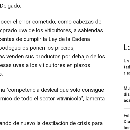
 Delgado.
nocer el error cometido, como cabezas de
prado uva de los viticultores, a sabiendas
xentas de cumplir la Ley de la Cadena
L
 bodegueros ponen los precios,
as venden sus productos por debajo de los
Un 
sas uvas a los viticultores en plazos
tad
o.
ri
Mue
na "competencia desleal que solo consigue
dis
mico de todo el sector vitivinícola", lamenta
aca
Fel
Día
ando de nuevo la destilación de crisis para
he