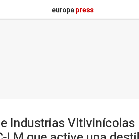
europa
press
e Industrias Vitivinícolas
C-LM que active una destil