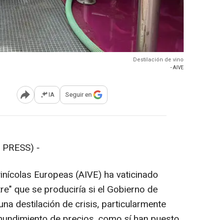
Destilación de vino
- AIVE
IA
Seguir en
Abrir opciones para compartir
 PRESS) -
vinícolas Europeas (AIVE) ha vaticinado
re" que se produciría si el Gobierno de
a destilación de crisis, particularmente
l hundimiento de precios, como sí han puesto