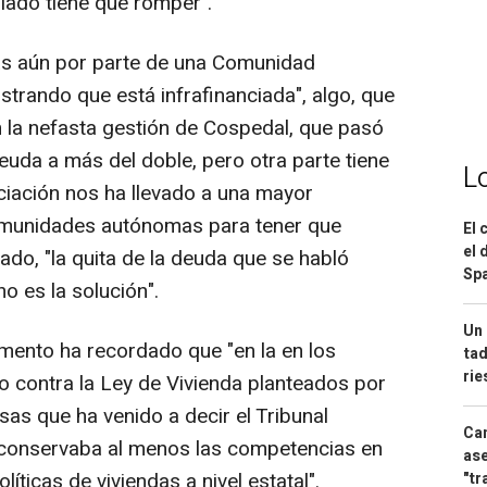
 lado tiene que romper".
s aún por parte de una Comunidad
rando que está infrafinanciada", algo, que
n la nefasta gestión de Cospedal, que pasó
euda a más del doble, pero otra parte tiene
L
nciación nos ha llevado a una mayor
omunidades autónomas para tener que
El 
el 
lado, "la quita de la deuda que se habló
Spa
o es la solución".
Un 
mento ha recordado que "en la en los
tad
ri
o contra la Ley de Vivienda planteados por
sas que ha venido a decir el Tribunal
Can
o conservaba al menos las competencias en
ase
líticas de viviendas a nivel estatal".
"tr