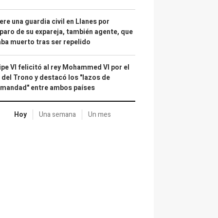
re una guardia civil en Llanes por
paro de su expareja, también agente, que
ba muerto tras ser repelido
ipe VI felicitó al rey Mohammed VI por el
 del Trono y destacó los "lazos de
rmandad" entre ambos países
Hoy
Una semana
Un mes