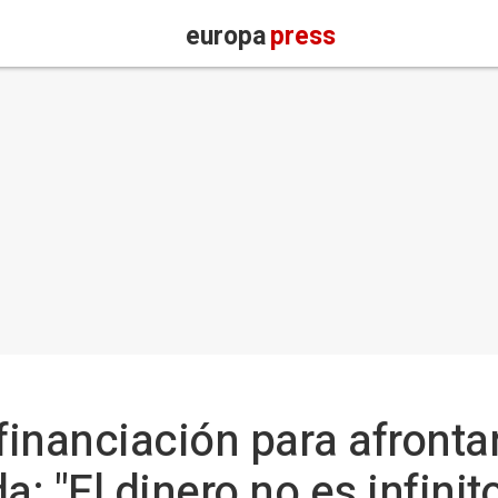
europa
press
inanciación para afronta
a: "El dinero no es infinit