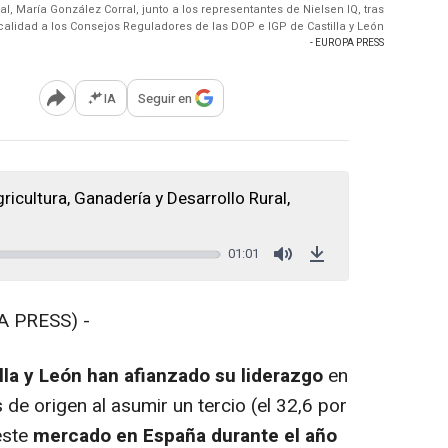
l, María González Corral, junto a los representantes de Nielsen IQ, tras
calidad a los Consejos Reguladores de las DOP e IGP de Castilla y León
- EUROPA PRESS
IA
Seguir en
Abrir opciones para compartir
icultura, Ganadería y Desarrollo Rural,
01:01
Mute
Download
 PRESS) -
lla y León han afianzado su liderazgo
en
de origen al asumir un tercio (el 32,6 por
este
mercado en España durante el año