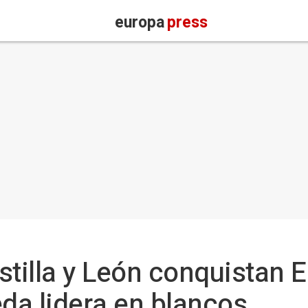
europa
press
stilla y León conquistan
eda lidera en blancos