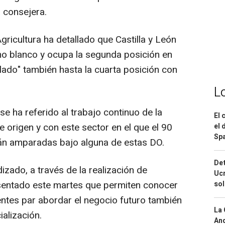
a consejera.
gricultura ha detallado que Castilla y León
ino blanco y ocupa la segunda posición en
alado" también hasta la cuarta posición con
L
e ha referido al trabajo continuo de la
El 
 origen y con este sector en el que el 90
el 
Spa
tán amparadas bajo alguna de estas DO.
Det
zado, a través de la realización de
Ucr
sentado este martes que permiten conocer
so
entes par abordar el negocio futuro también
La 
ialización.
And