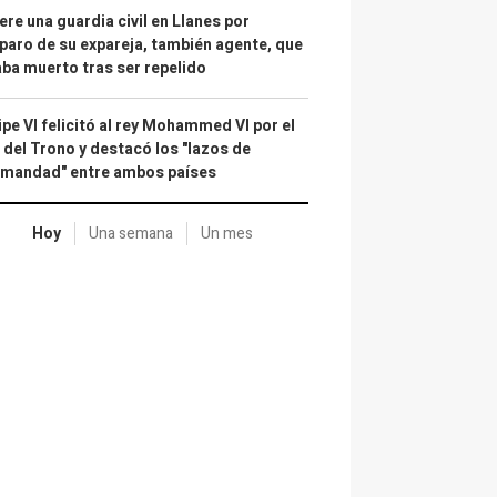
re una guardia civil en Llanes por
paro de su expareja, también agente, que
ba muerto tras ser repelido
ipe VI felicitó al rey Mohammed VI por el
 del Trono y destacó los "lazos de
rmandad" entre ambos países
Hoy
Una semana
Un mes