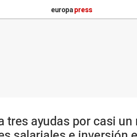
europa
press
tres ayudas por casi un 
es salariales e inversión