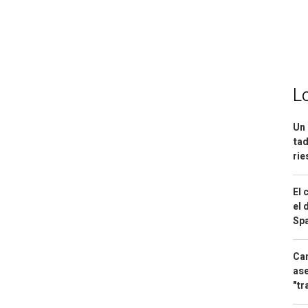
L
Un 
tad
ri
El 
el 
Spa
Can
ase
"tr