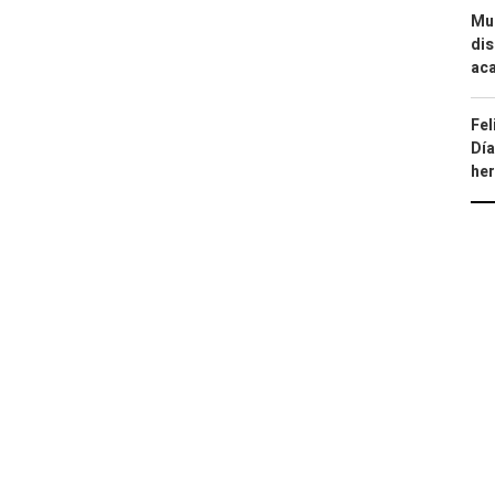
Mue
dis
aca
Fel
Día
he