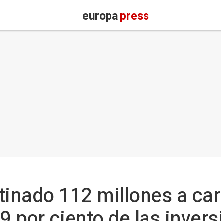
europa
press
tinado 112 millones a car
9 por ciento de las inver