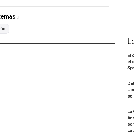
 temas
eón
L
El 
el 
Spa
Det
Ucr
so
La 
And
sor
cat