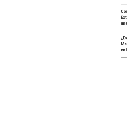
Cor
Ext
una
¿Dó
Map
en 