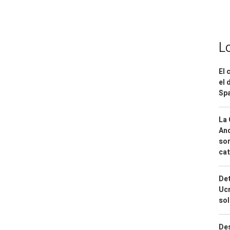
L
El 
el 
Spa
La 
And
sor
cat
Det
Ucr
so
Des