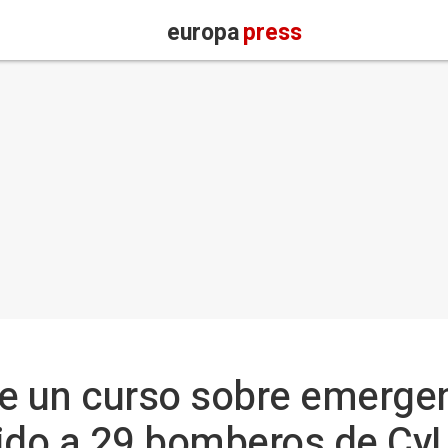
europa
press
te un curso sobre emerge
ido a 29 bomberos de CyL