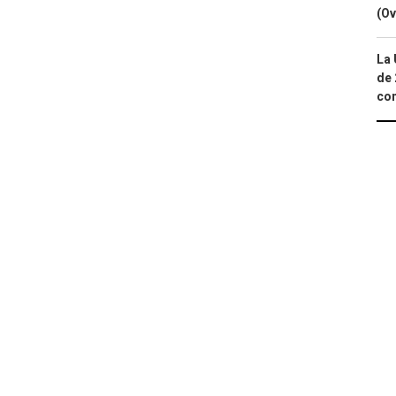
(Ov
La 
de 
com