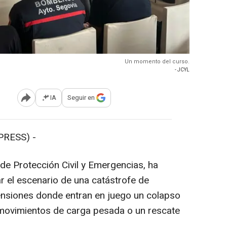
Un momento del curso.
- JCYL
IA
Seguir en
Abrir opciones para compartir
PRESS) -
 de Protección Civil y Emergencias, ha
r el escenario de una catástrofe de
ensiones donde entran en juego un colapso
 movimientos de carga pesada o un rescate