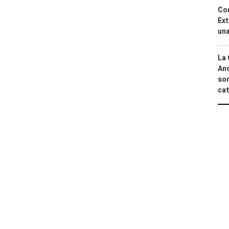
Cor
Ext
una
La 
And
sor
cat