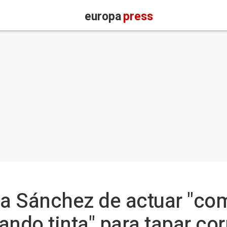
europa
press
a Sánchez de actuar "co
ando tinta" para tapar cor