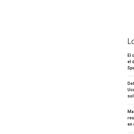
L
El 
el 
Spa
Det
Ucr
so
Mar
res
en 