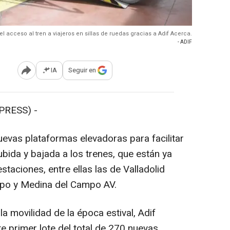
el acceso al tren a viajeros en sillas de ruedas gracias a Adif Acerca.
- ADIF
IA
Seguir en
Abrir opciones para compartir
PRESS) -
evas plataformas elevadoras para facilitar
subida y bajada a los trenes, que están ya
staciones, entre ellas las de Valladolid
po y Medina del Campo AV.
a movilidad de la época estival, Adif
e primer lote del total de 270 nuevas