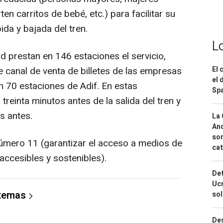
 carritos de bebé, etc.) para facilitar su
ida y bajada del tren.
L
d prestan en 146 estaciones el servicio,
El 
e canal de venta de billetes de las empresas
el 
n 70 estaciones de Adif. En estas
Spa
treinta minutos antes de la salida del tren y
s antes.
La 
And
sor
úmero 11 (garantizar el acceso a medios de
cat
accesibles y sostenibles).
Det
Ucr
 temas
so
Des