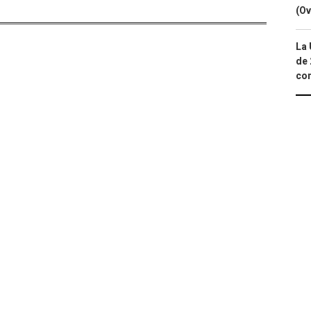
(Ov
La 
de 
com