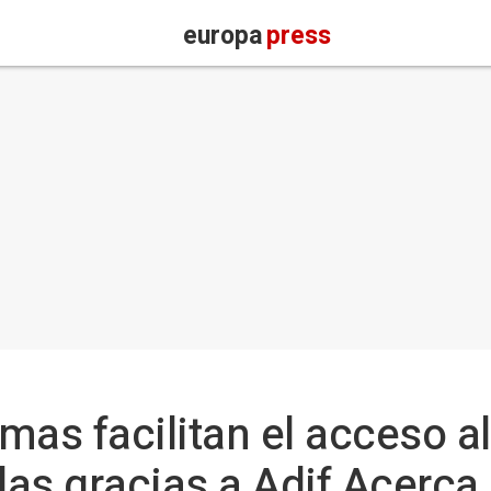
europa
press
as facilitan el acceso al 
das gracias a Adif Acerca