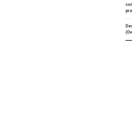
con
pro
Des
(Ov