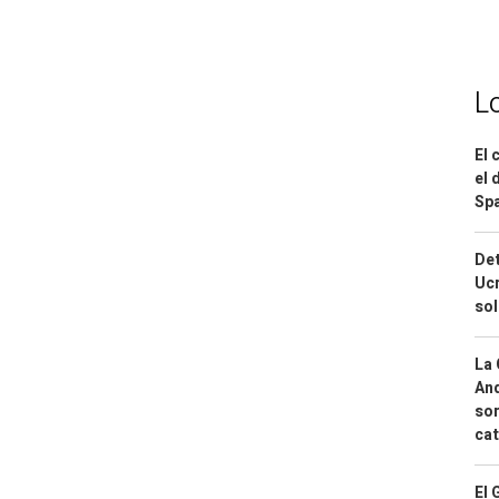
L
El 
el 
Spa
Det
Ucr
so
La 
And
sor
cat
El 