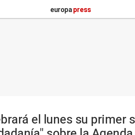
europa
press
rará el lunes su primer 
iudadanía" sobre la Agend