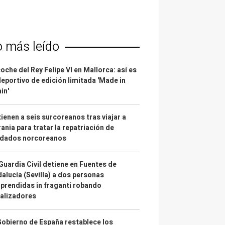
o más leído
coche del Rey Felipe VI en Mallorca: así es
deportivo de edición limitada 'Made in
in'
ienen a seis surcoreanos tras viajar a
ania para tratar la repatriación de
ldados norcoreanos
Guardia Civil detiene en Fuentes de
alucía (Sevilla) a dos personas
prendidas in fraganti robando
alizadores
Gobierno de España restablece los