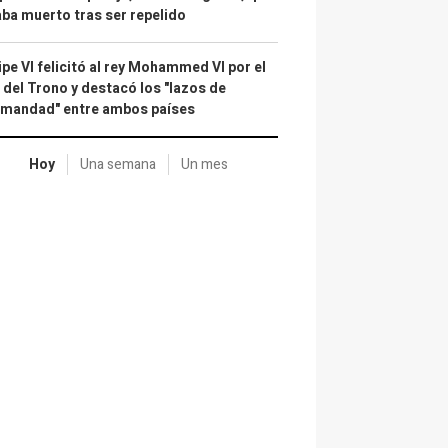
ba muerto tras ser repelido
ipe VI felicitó al rey Mohammed VI por el
 del Trono y destacó los "lazos de
rmandad" entre ambos países
Hoy
Una semana
Un mes