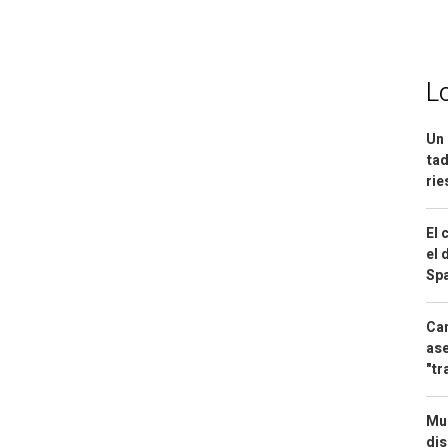
L
Un 
tad
ri
El 
el 
Spa
Can
ase
"tr
Mue
dis