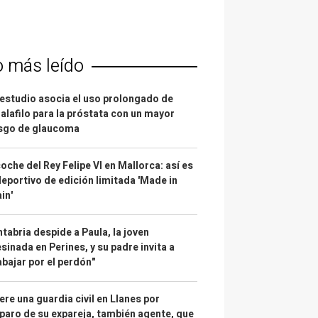
o más leído
estudio asocia el uso prolongado de
alafilo para la próstata con un mayor
esgo de glaucoma
coche del Rey Felipe VI en Mallorca: así es
deportivo de edición limitada 'Made in
in'
tabria despide a Paula, la joven
sinada en Perines, y su padre invita a
abajar por el perdón"
re una guardia civil en Llanes por
paro de su expareja, también agente, que