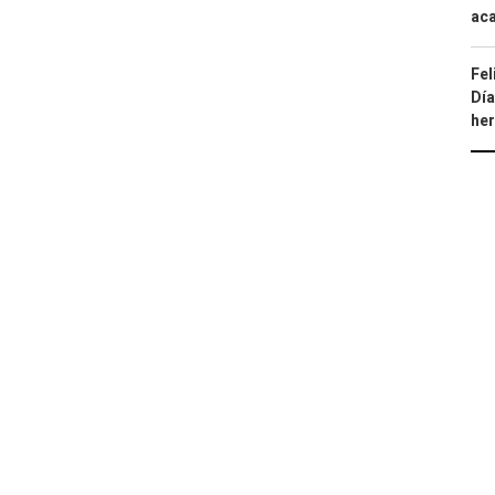
aca
Fel
Día
he