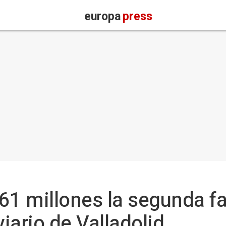
europa
press
61 millones la segunda fa
iario de Valladolid