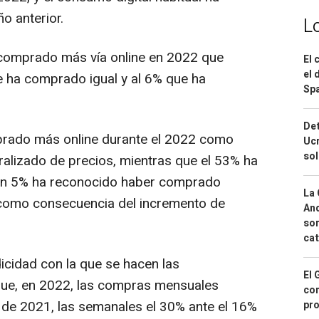
o anterior.
L
comprado más vía online en 2022 que
El 
el 
ue ha comprado igual y al 6% que ha
Spa
Det
rado más online durante el 2022 como
Ucr
so
alizado de precios, mientras que el 53% ha
un 5% ha reconocido haber comprado
La 
como consecuencia del incremento de
And
sor
cat
cidad con la que se hacen las
El 
que, en 2022, las compras mensuales
con
 de 2021, las semanales el 30% ante el 16%
pro