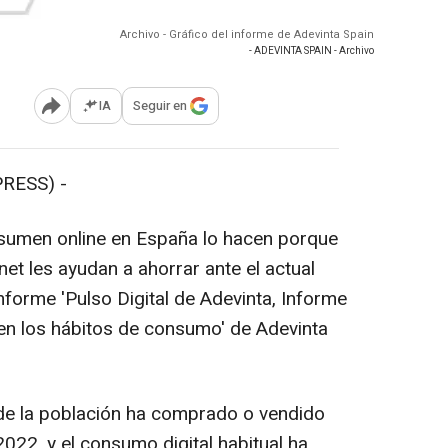
Archivo - Gráfico del informe de Adevinta Spain
- ADEVINTA SPAIN - Archivo
IA
Seguir en
Abrir opciones para compartir
RESS) -
sumen online en España lo hacen porque
et les ayudan a ahorrar ante el actual
informe 'Pulso Digital de Adevinta, Informe
 en los hábitos de consumo' de Adevinta
 de la población ha comprado o vendido
2022, y el consumo digital habitual ha