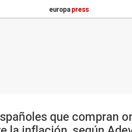
europa
press
españoles que compran on
e la inflación, según Ade