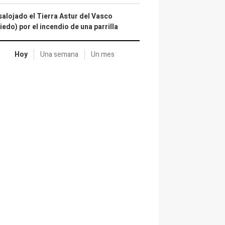
alojado el Tierra Astur del Vasco
iedo) por el incendio de una parrilla
Hoy
Una semana
Un mes