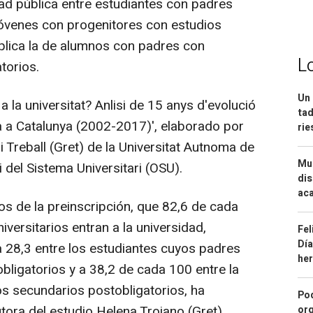
dad pública entre estudiantes con padres
e jóvenes con progenitores con estudios
plica la de alumnos con padres con
L
torios.
Un 
a la universitat? Anlisi de 15 anys d'evolució
tad
ica a Catalunya (2002-2017)', elaborado por
ri
 Treball (Gret) de la Universitat Autnoma de
Mue
 del Sistema Universitari (OSU).
dis
aca
tos de la preinscripción, que 82,6 de cada
versitarios entran a la universidad,
Fel
Día
a 28,3 entre los estudiantes cuyos padres
he
bligatorios y a 38,2 de cada 100 entre la
s secundarios postobligatorios, ha
Pod
tora del estudio Helena Troiano (Gret),
org