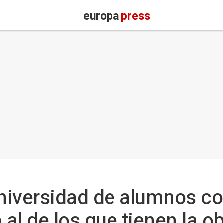
europa
press
universidad de alumnos c
a al de los que tienen la o