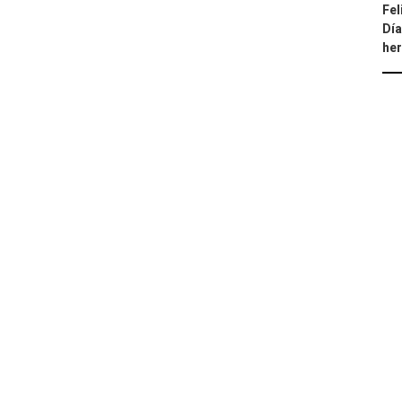
Fel
Día
he