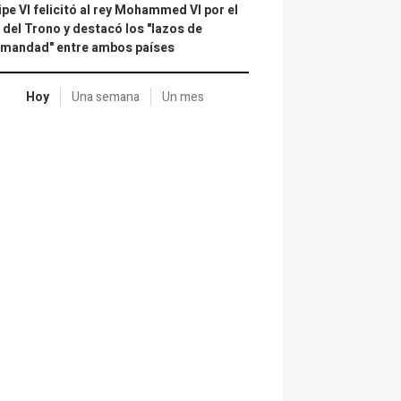
ipe VI felicitó al rey Mohammed VI por el
 del Trono y destacó los "lazos de
rmandad" entre ambos países
Hoy
Una semana
Un mes