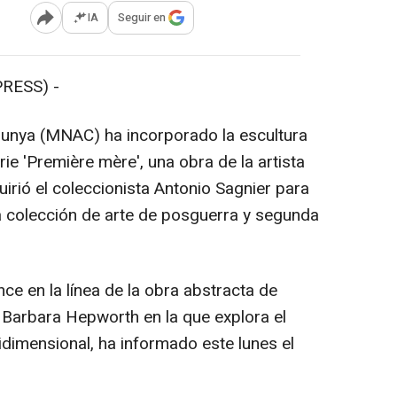
IA
Seguir en
Abrir opciones para compartir
RESS) -
lunya (MNAC) ha incorporado la escultura
rie 'Première mère', una obra de la artista
rió el coleccionista Antonio Sagnier para
a colección de arte de posguerra y segunda
nce en la línea de la obra abstracta de
o Barbara Hepworth en la que explora el
ridimensional, ha informado este lunes el