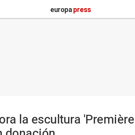
europa
press
ra la escultura 'Première
n donación