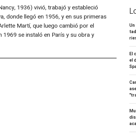
Nancy, 1936) vivió, trabajó y estableció
L
a, donde llegó en 1956, y en sus primeras
rlette Martí, que luego cambió por el
Un 
tad
 1969 se instaló en París y su obra y
ri
El 
el 
Spa
Can
ase
"tr
Mue
dis
aca