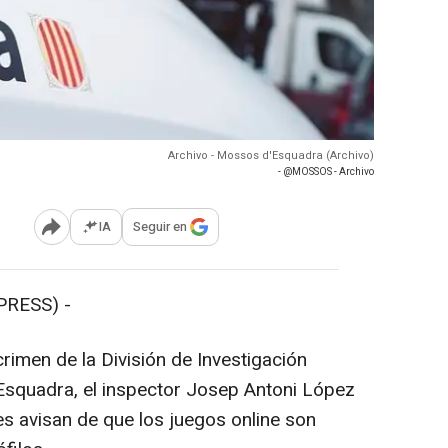
Archivo - Mossos d'Esquadra (Archivo)
- @MOSSOS - Archivo
IA
Seguir en
Abrir opciones para compartir
PRESS) -
crimen de la División de Investigación
Esquadra, el inspector Josep Antoni López
s avisan de que los juegos online son