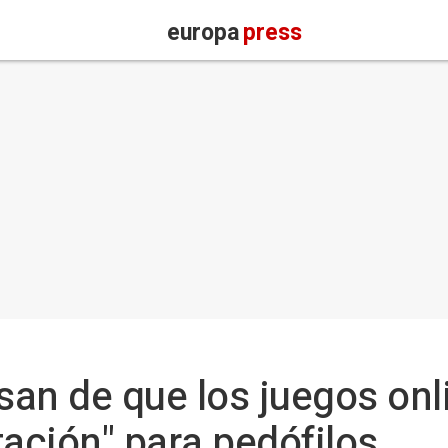
europa
press
an de que los juegos onl
tación" para pedófilos