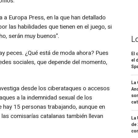
filos.
ta a Europa Press, en la que han detallado
or las habilidades que tienen en el juego, si
ho, serán muy buenos".
L
 hay peces. ¿Qué está de moda ahora? Pues
El 
el 
as redes sociales, que depende del momento,
Spa
La 
investiga desde los ciberataques o accesos
And
sor
ataques a la indemnidad sexual de los
cat
te hay 15 personas trabajando, aunque en
 las comisarías catalanas también llevan
La 
de 
com