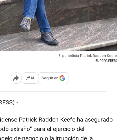
El periodista Patrick Radden Keefe
- EUROPA PRESS
IA
Seguir en
Abrir opciones para compartir
RESS) -
unidense Patrick Radden Keefe ha asegurado
do extraño" para el ejercicio del
elo de negocio o la irrupción de la