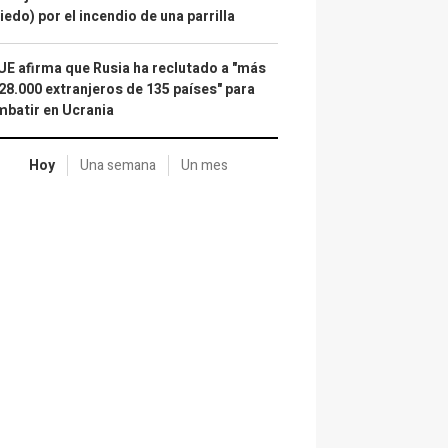
iedo) por el incendio de una parrilla
UE afirma que Rusia ha reclutado a "más
28.000 extranjeros de 135 países" para
batir en Ucrania
Hoy
Una semana
Un mes