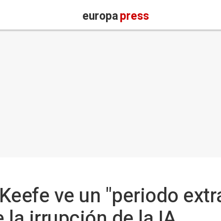
europa
press
Keefe ve un "periodo extr
la irrupción de la IA