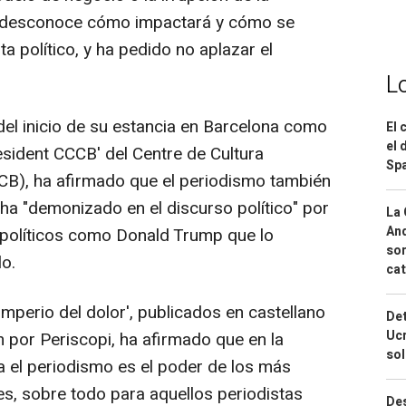
e se desconoce cómo impactará y cómo se
a político, y ha pedido no aplazar el
L
el inicio de su estancia en Barcelona como
El 
el 
esident CCCB' del Centre de Cultura
Spa
B), ha afirmado que el periodismo también
ha "demonizado en el discurso político" por
La 
And
 políticos como Donald Trump que lo
sor
o.
cat
 imperio del dolor', publicados en castellano
Det
Ucr
 por Periscopi, ha afirmado que en la
so
a el periodismo es el poder de los más
es, sobre todo para aquellos periodistas
Des