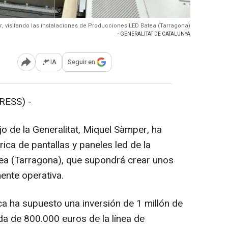
, visitando las instalaciones de Producciones LED Batea (Tarragona)
- GENERALITAT DE CATALUNYA
IA
Seguir en
Abrir opciones para compartir
RESS) -
o de la Generalitat, Miquel Sàmper, ha
ca de pantallas y paneles led de la
a (Tarragona), que supondrá crear unos
nte operativa.
ca ha supuesto una inversión de 1 millón de
a de 800.000 euros de la línea de