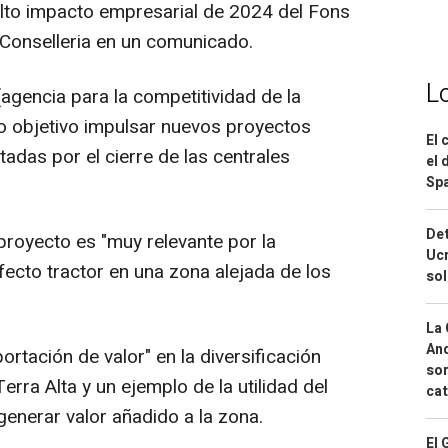
alto impacto empresarial de 2024 del Fons
 Conselleria en un comunicado.
L
agencia para la competitividad de la
o objetivo impulsar nuevos proyectos
El 
adas por el cierre de las centrales
el 
Spa
Det
royecto es "muy relevante por la
Ucr
ecto tractor en una zona alejada de los
so
La 
And
rtación de valor" en la diversificación
sor
rra Alta y un ejemplo de la utilidad del
cat
generar valor añadido a la zona.
El 