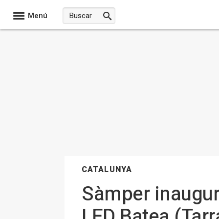
Menú
CATALUNYA
Sàmper inaugura
LED Batea (Tar