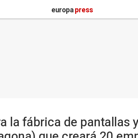
europa
press
 la fábrica de pantallas 
ragona) que creará 20 em