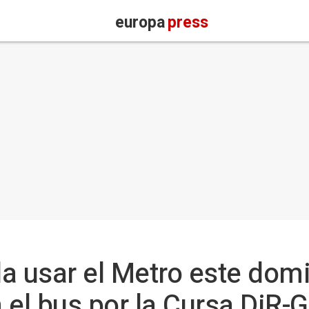
europa
press
 usar el Metro este dom
 el bus por la Cursa DiR-