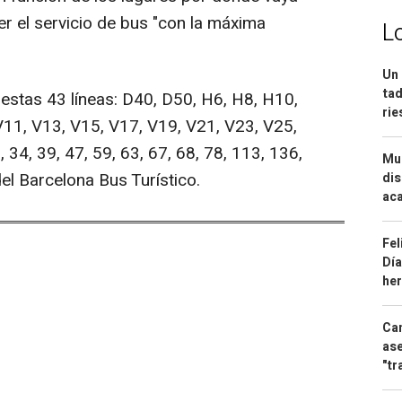
r el servicio de bus "con la máxima
L
Un 
tad
a estas 43 líneas: D40, D50, H6, H8, H10,
ri
V11, V13, V15, V17, V19, V21, V23, V25,
, 34, 39, 47, 59, 63, 67, 68, 78, 113, 136,
Mue
del Barcelona Bus Turístico.
dis
aca
Fel
Día
he
Can
ase
"tr