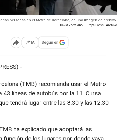
 Varias personas en el Metro de Barcelona, en una imagen de archivo.
- David Zorrakino - Europa Press - Archivo
IA
Seguir en
Abrir opciones para compartir
PRESS) -
rcelona (TMB) recomienda usar el Metro
 43 líneas de autobús por la 11 'Cursa
que tendrá lugar entre las 8.30 y las 12.30
 TMB ha explicado que adoptará las
 función de los lugares por donde vaya