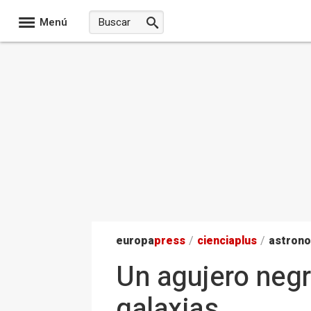
Menú
europa
press
/
ciencia
plus
/
astron
Un agujero negr
galaxias