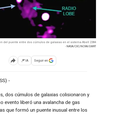
n del puente entre dos cúmulos de galaxias en el sistema Abell 2384
- NASA/CXC/NCRA/GMRT
IA
Seguir en
Abrir opciones para compartir
SS) -
s, dos cúmulos de galaxias colisionaron y
o evento liberó una avalancha de gas
ias que formó un puente inusual entre los