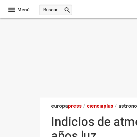
Menú
europa
press
/
ciencia
plus
/
astron
Indicios de atm
años luz