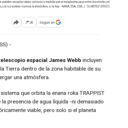
e pueden recopilar datos valiosos a medida que el exoplaneta pasa entre la estrella y el
o, y la luz estelar ilumina la atmósfera, si la hay.- NASA, ESA, CSA, J. OLMSTED (STSCI)
IA
Seguir en
Abrir opciones para compartir
S) -
elescopio espacial James Webb
incluyen
a Tierra dentro de la zona habitable de su
bergar una atmósfera.
 sistema que orbita la enana roka TRAPPIST
e la presencia de agua líquida -ni demasiado
óricamente viable, pero solo si el planeta