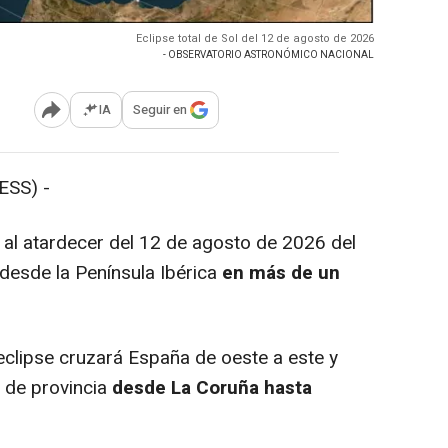
Eclipse total de Sol del 12 de agosto de 2026
- OBSERVATORIO ASTRONÓMICO NACIONAL
IA
Seguir en
Abrir opciones para compartir
SS) -
 al atardecer del 12 de agosto de 2026 del
e desde la Península Ibérica
en más de un
eclipse cruzará España de oeste a este y
 de provincia
desde La Coruña hasta