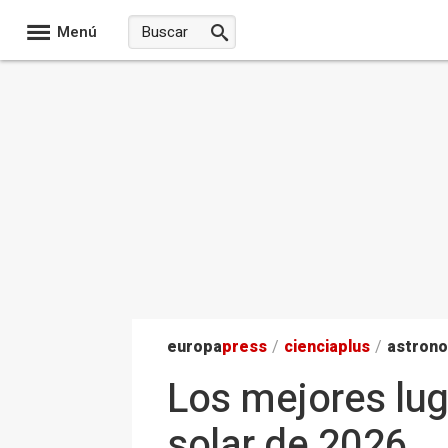
Menú
europa
press
/
ciencia
plus
/
astron
Los mejores lug
solar de 2026