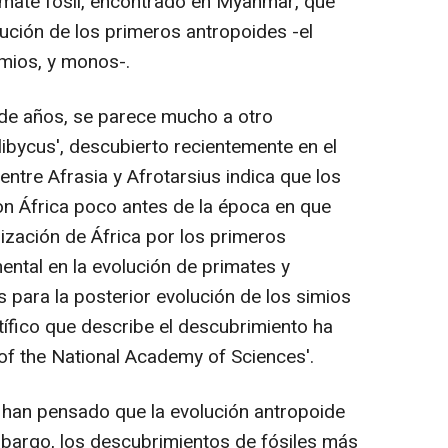
primate fósil, encontrado en Myanmar, que
olución de los primeros antropoides -el
mios, y monos-.
es de años, se parece mucho a otro
 libycus', descubierto recientemente en el
 entre Afrasia y Afrotarsius indica que los
n África poco antes de la época en que
nización de África por los primeros
ntal en la evolución de primates y
 para la posterior evolución de los simios
tífico que describe el descubrimiento ha
of the National Academy of Sciences'.
s han pensado que la evolución antropoide
embargo, los descubrimientos de fósiles más