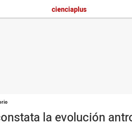
cienciaplus
orio
constata la evolución ant