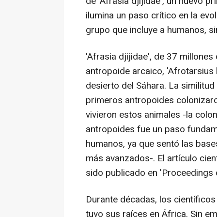
de 'Afrasia djijidae', un nuevo 
ilumina un paso crítico en la ev
grupo que incluye a humanos, si
'Afrasia djijidae', de 37 millon
antropoide arcaico, 'Afrotarsius
desierto del Sáhara. La similitud
primeros antropoides colonizaro
vivieron estos animales -la colo
antropoides fue un paso fundame
humanos, ya que sentó las bases
más avanzados-. El artículo cien
sido publicado en 'Proceedings 
Durante décadas, los científico
tuvo sus raíces en África. Sin 