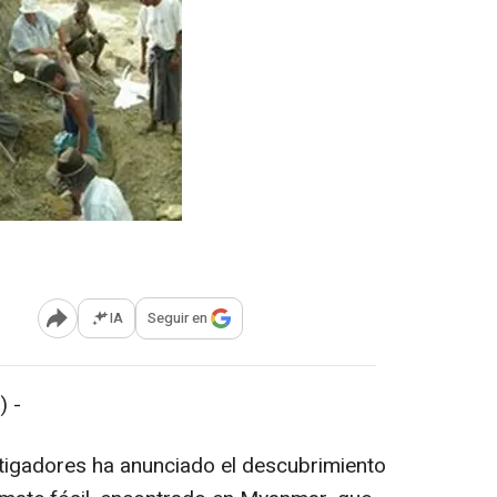
IA
Seguir en
Abrir opciones para compartir
 -
stigadores ha anunciado el descubrimiento