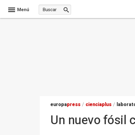
Menú
europa
press
/
ciencia
plus
/
laborat
Un nuevo fósil 