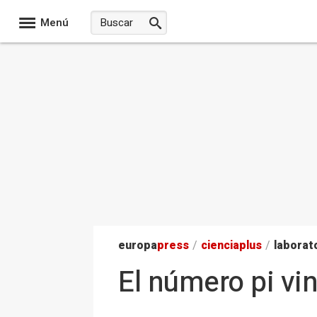
Menú
europa
press
/
ciencia
plus
/
laborat
El número pi vi