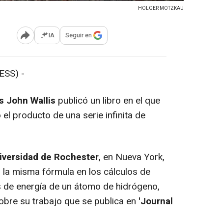
HOLGER MOTZKAU
IA
Seguir en
Abrir opciones para compartir
SS) -
s John Wallis
publicó un libro en el que
el producto de una serie infinita de
versidad de Rochester
, en Nueva York,
 la misma fórmula en los cálculos de
s de energía de un átomo de hidrógeno,
obre su trabajo que se publica en
'Journal