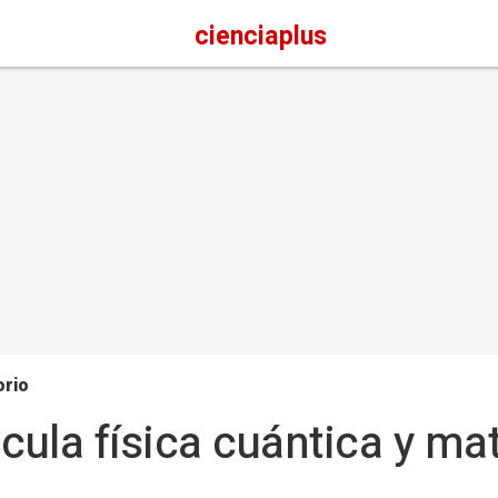
cienciaplus
orio
ncula física cuántica y m