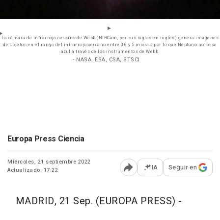
La cámara de infrarrojo cercano de Webb (NIRCam, por sus siglas en inglés) genera imágenes
de objetos en el rango del infrarrojo cercano entre 0,6 y 5 micras, por lo que Neptuno no se ve
azul a través de los instrumentos de Webb.
- NASA, ESA, CSA, STSCI
Europa Press Ciencia
Miércoles, 21 septiembre 2022
IA
Seguir en
Actualizado: 17:22
Abrir opciones para comp
MADRID, 21 Sep. (EUROPA PRESS) -