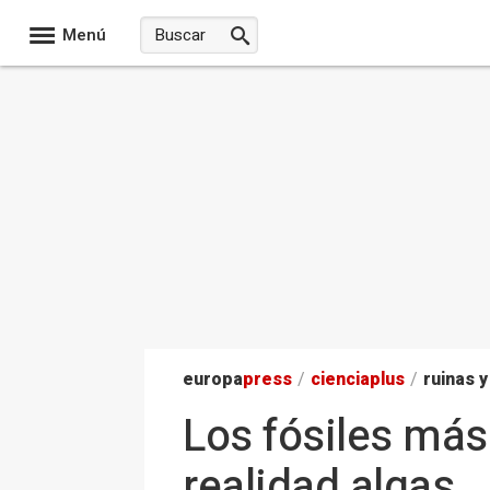
Menú
europa
press
/
ciencia
plus
/
ruinas y
Los fósiles más
realidad algas