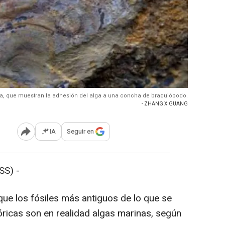
iba, que muestran la adhesión del alga a una concha de braquiópodo.
- ZHANG XIGUANG
IA
Seguir en
Abrir opciones para compartir
S) -
ue los fósiles más antiguos de lo que se
óricas son en realidad algas marinas, según