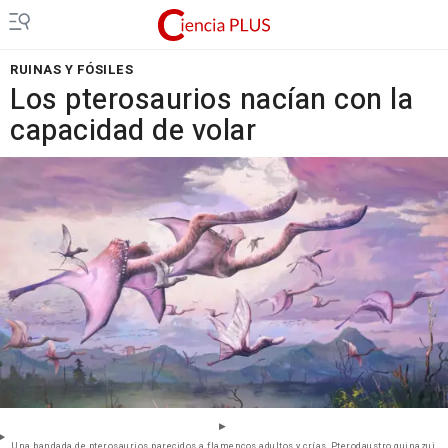
RUINAS Y FÓSILES
Los pterosaurios nacían con la
capacidad de volar
Una bandada de pterosaurios parecidos a flamencos adultos y crías, Pterodaustro guinazui,