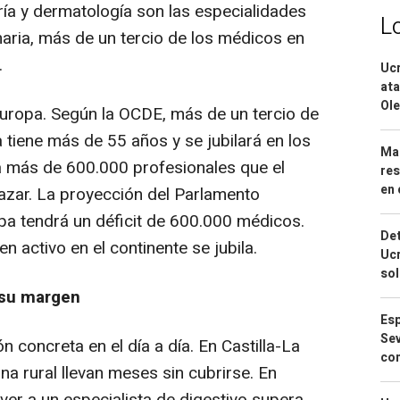
tría y dermatología son las especialidades
L
aria, más de un tercio de los médicos en
.
Ucr
ata
Ole
Europa. Según la OCDE, más de un tercio de
 tiene más de 55 años y se jubilará en los
Mar
a más de 600.000 profesionales que el
res
en 
zar. La proyección del Parlamento
pa tendrá un déficit de 600.000 médicos.
Det
 activo en el continente se jubila.
Ucr
so
 su margen
Esp
Sev
n concreta en el día a día. En Castilla-La
con
a rural llevan meses sin cubrirse. En