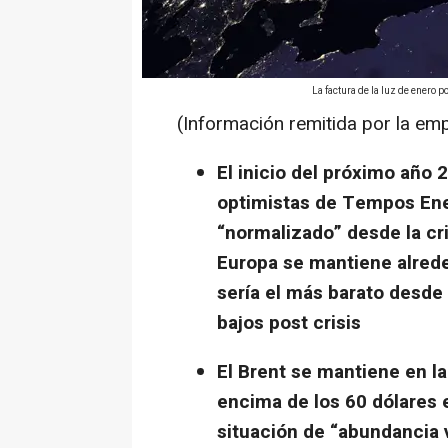
La factura de la luz de enero 
(Información remitida por la em
El inicio del próximo año
optimistas de Tempos Ener
“normalizado” desde la cri
Europa se mantiene alrede
sería el más barato desd
bajos post crisis
El Brent se mantiene en l
encima de los 60 dólares e
situación de “abundancia v