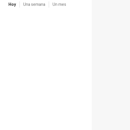
Hoy
Una semana
Un mes