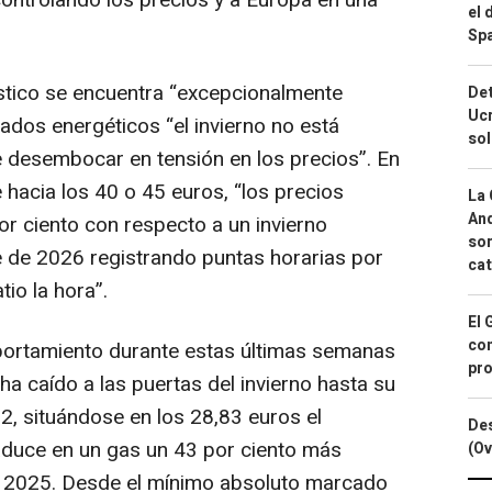
ontrolando los precios y a Europa en una
el 
Spa
stico se encuentra “excepcionalmente
Det
Ucr
cados energéticos “el invierno no está
so
 desembocar en tensión en los precios”. En
 hacia los 40 o 45 euros, “los precios
La 
And
or ciento con respecto a un invierno
sor
e de 2026 registrando puntas horarias por
cat
io la hora”.
El 
con
portamiento durante estas últimas semanas
pro
 ha caído a las puertas del invierno hasta su
2, situándose en los 28,83 euros el
Des
aduce en un gas un 43 por ciento más
(Ov
 2025. Desde el mínimo absoluto marcado