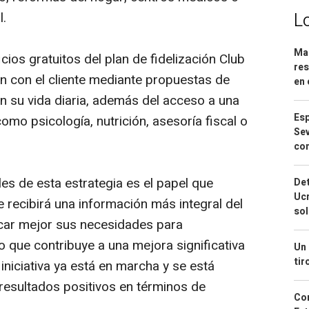
l.
L
Mar
cios gratuitos del plan de fidelización Club
res
n con el cliente mediante propuestas de
en 
 su vida diaria, además del acceso a una
Esp
omo psicología, nutrición, asesoría fiscal o
Sev
con
es de esta estrategia es el papel que
Det
Ucr
 recibirá una información más integral del
so
ficar mejor sus necesidades para
lo que contribuye a una mejora significativa
Un 
tir
 iniciativa ya está en marcha y se está
resultados positivos en términos de
Cor