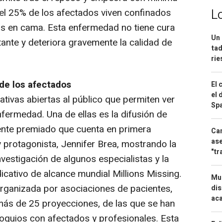
L
 el 25% de los afectados viven confinados
os en cama. Esta enfermedad no tiene cura
Un 
ante y deteriora gravemente la calidad de
tad
ri
 de los afectados
El 
el 
ativas abiertas al público que permiten ver
Spa
fermedad. Una de ellas es la difusión de
nte premiado que cuenta en primera
Can
ase
y protagonista, Jennifer Brea, mostrando la
"tr
nvestigación de algunos especialistas y la
icativo de alcance mundial Millions Missing.
Mue
 organizada por asociaciones de pacientes,
dis
aca
ás de 25 proyecciones, de las que se han
loquios con afectados y profesionales. Esta