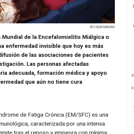
SFC-SQM MADRID
 Mundial de la Encefalomielitis Miálgica o
na enfermedad invisible que hoy es más
 difusión de las asociaciones de pacientes
stigación. Las personas afectadas
taria adecuada, formación médica y apoyo
c
nfermedad que aún no tiene cura
c
Síndrome de Fatiga Crónica (EM/SFC) es una
unológica, caracterizada por una intensa
 remite tras el reposo y empeora con mínima