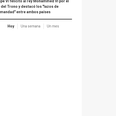
ipe VI felicitó al rey Mohammed VI por el
 del Trono y destacó los "lazos de
rmandad" entre ambos países
Hoy
Una semana
Un mes