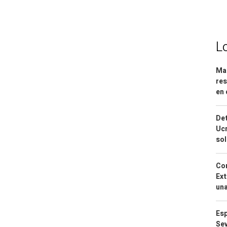
L
Mar
res
en 
Det
Ucr
so
Cor
Ext
una
Esp
Sev