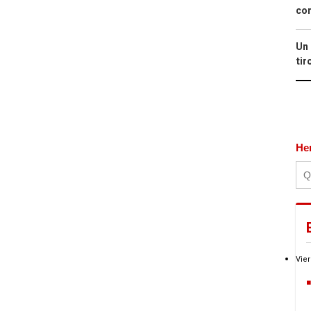
con
Un 
tir
He
Vier