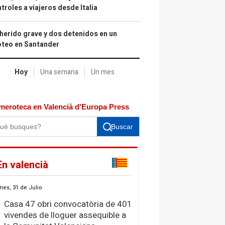
troles a viajeros desde Italia
herido grave y dos detenidos en un
oteo en Santander
Hoy
Una semana
Un mes
meroteca en Valencià d'Europa Press
Buscar
En valencià
nes, 31 de Julio
Casa 47 obri convocatòria de 401
vivendes de lloguer assequible a