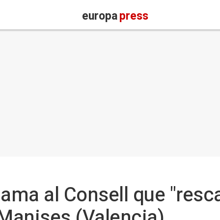
europa
press
ma al Consell que "resca
 Manises (Valencia)