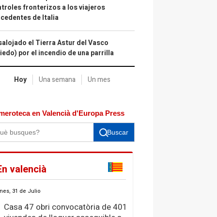
troles fronterizos a los viajeros
cedentes de Italia
alojado el Tierra Astur del Vasco
iedo) por el incendio de una parrilla
Hoy
Una semana
Un mes
meroteca en Valencià d'Europa Press
Buscar
En valencià
nes, 31 de Julio
Casa 47 obri convocatòria de 401