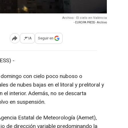
Archivo - El cielo en València
- EUROPA PRESS - Archivo
IA
Seguir en
Abrir opciones para compartir
ESS) -
n domingo con cielo poco nuboso o
es de nubes bajas en el litoral y prelitoral y
 el interior. Además, no se descarta
polvo en suspensión.
a Agencia Estatal de Meteorología (Aemet),
ojo de dirección variable predominando la