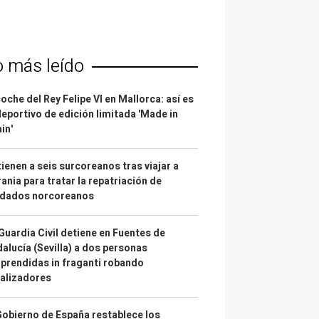
o más leído
coche del Rey Felipe VI en Mallorca: así es
deportivo de edición limitada 'Made in
in'
ienen a seis surcoreanos tras viajar a
ania para tratar la repatriación de
ldados norcoreanos
Guardia Civil detiene en Fuentes de
alucía (Sevilla) a dos personas
prendidas in fraganti robando
alizadores
Gobierno de España restablece los