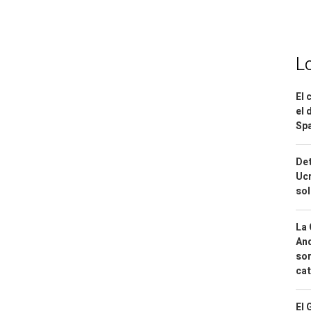
L
El 
el 
Spa
Det
Ucr
so
La 
And
sor
cat
El 