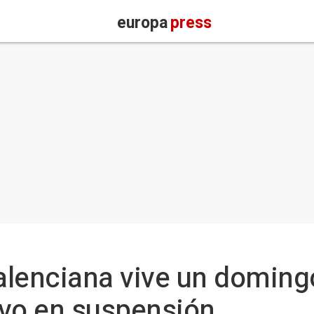
europa
press
lenciana vive un domingo
lvo en suspensión