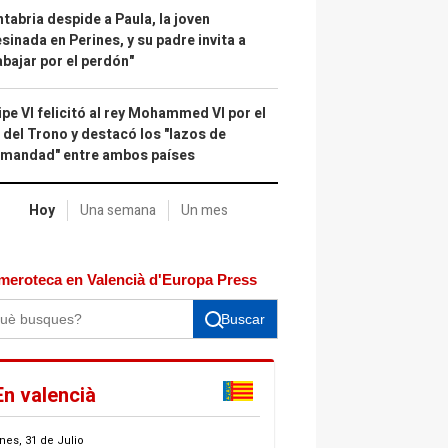
tabria despide a Paula, la joven
sinada en Perines, y su padre invita a
abajar por el perdón"
ipe VI felicitó al rey Mohammed VI por el
 del Trono y destacó los "lazos de
rmandad" entre ambos países
Hoy
Una semana
Un mes
meroteca en Valencià d'Europa Press
Buscar
En valencià
nes, 31 de Julio