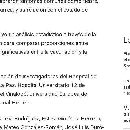
 valoraron síntomas comunes como fiebre,
iarrea, y su relación con el estado de
 un análisis estadístico a través de la
L
n para comparar proporciones entre
gnificativas entre la vacunación y la
El 
el 
Spa
pación de investigadores del Hospital de
Un 
La Paz, Hospital Universitario 12 de
tad
del Vinalopó, Universidad Europea de
ri
enal Herrera.
Mue
dis
Noelia Rodríguez, Estela Giménez Herrero,
aca
a Mateo González-Román, José Luis Duró-