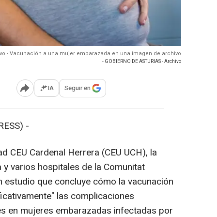
ivo - Vacunación a una mujer embarazada en una imagen de archivo
- GOBIERNO DE ASTURIAS - Archivo
IA
Seguir en
Abrir opciones para compartir
RESS) -
ad CEU Cardenal Herrera (CEU UCH), la
 y varios hospitales de la Comunitat
n estudio que concluye cómo la vacunación
ficativamente" las complicaciones
ves en mujeres embarazadas infectadas por