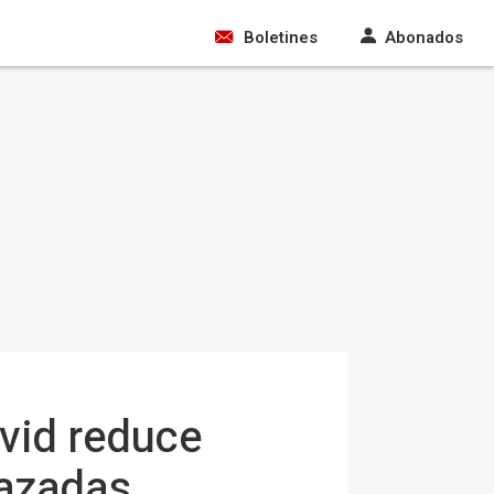
Boletines
Abonados
ovid reduce
razadas