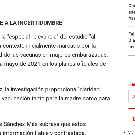
Can
ase
"tr
TE A LA INCERTIDUMBRE"
Fel
"especial relevancia" del estudio "al
Día
un contexto inicialmente marcado por la
he
ad de las vacunas en mujeres embarazadas,
ta mayo de 2021 en los planes oficiales de
He
 la investigación proporciona "claridad
la vacunación tanto para la madre como para
s Sánchez Más subraya que estos
 información fiable y contrastada,
Vier