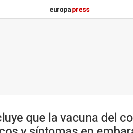
europa
press
luye que la vacuna del c
ricos y síntomas en emba