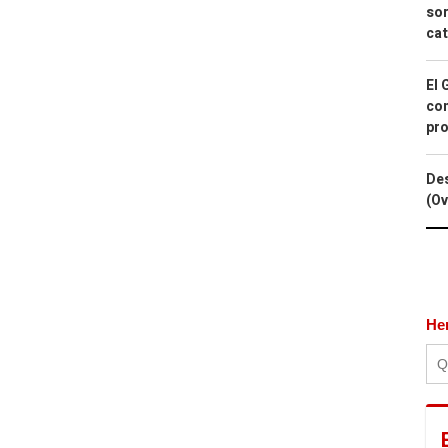
sor
cat
El 
con
pro
Des
(Ov
He