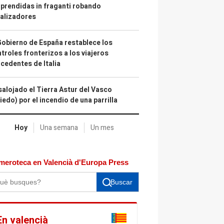
prendidas in fraganti robando
alizadores
Gobierno de España restablece los
troles fronterizos a los viajeros
cedentes de Italia
alojado el Tierra Astur del Vasco
iedo) por el incendio de una parrilla
Hoy
Una semana
Un mes
meroteca en Valencià d'Europa Press
Buscar
En valencià