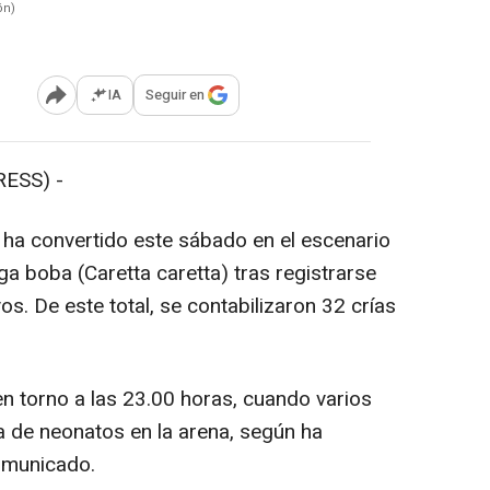
ón)
IA
Seguir en
Abrir opciones para compartir
ESS) -
e ha convertido este sábado en el escenario
a boba (Caretta caretta) tras registrarse
. De este total, se contabilizaron 32 crías
 en torno a las 23.00 horas, cuando varios
a de neonatos en la arena, según ha
omunicado.