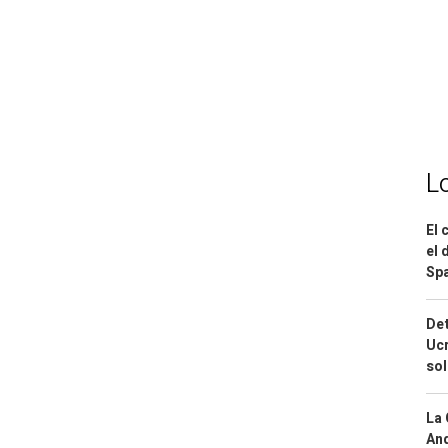
L
El 
el 
Spa
Det
Ucr
so
La 
And