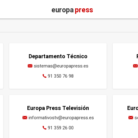
europa
press
Departamento Técnico
sistemas@europapress.es
91 350 76 98
Europa Press Televisión
Eur
informativostv@europapress.es
s
91 359 26 00