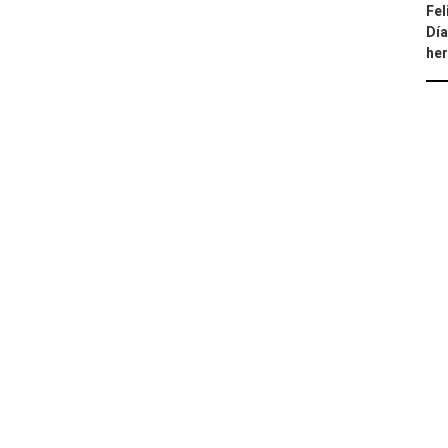
Fel
Día
he