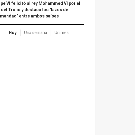
ipe VI felicitó al rey Mohammed VI por el
 del Trono y destacó los "lazos de
rmandad" entre ambos países
Hoy
Una semana
Un mes