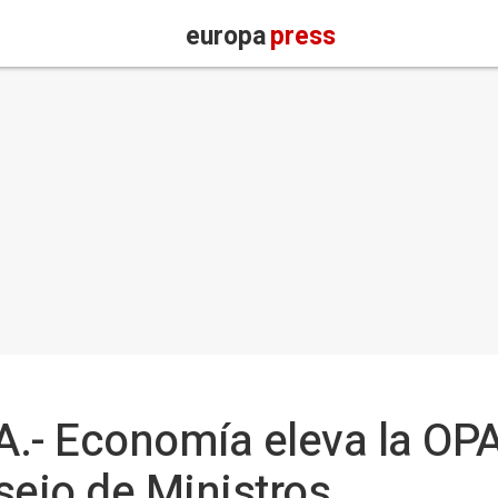
europa
press
A.- Economía eleva la OP
sejo de Ministros