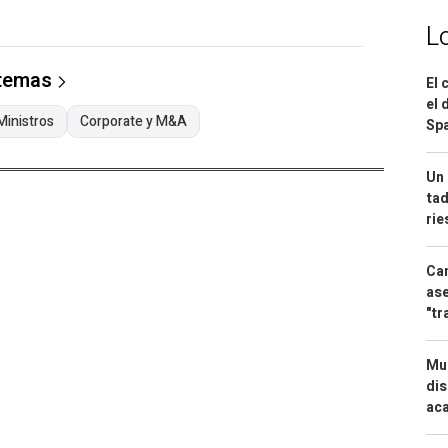
L
 temas
El 
el 
Ministros
Corporate y M&A
Spa
Un 
tad
ri
Can
ase
"tr
Mue
dis
aca