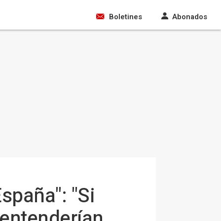
Boletines
Abonados
España": "Si
 entenderían