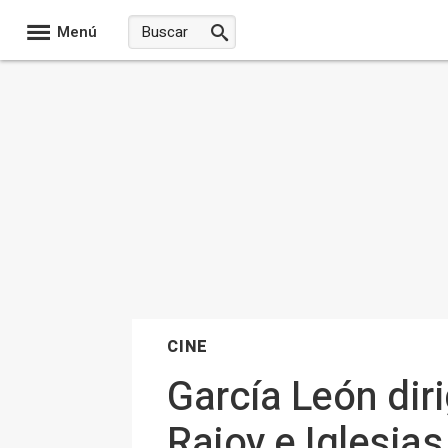
Menú
CINE
García León dirig
Rajoy e Iglesia