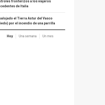
troles fronterizos a los viajeros
cedentes de Italia
alojado el Tierra Astur del Vasco
iedo) por el incendio de una parrilla
Hoy
Una semana
Un mes