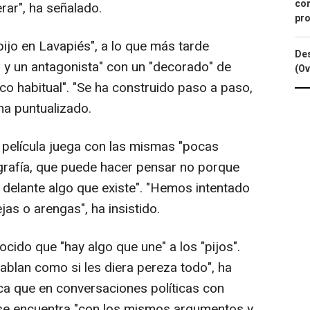
con
rar", ha señalado.
pro
pijo en Lavapiés", a lo que más tarde
Des
 y un antagonista" con un "decorado" de
(Ov
oco habitual". "Se ha construido paso a paso,
ha puntualizado.
a película juega con las mismas "pocas
grafía, que puede hacer pensar no porque
delante algo que existe". "Hemos intentado
jas o arengas", ha insistido.
ocido que "hay algo que une" a los "pijos".
hablan como si les diera pereza todo", ha
ca que en conversaciones políticas con
se encuentra "con los mismos argumentos y