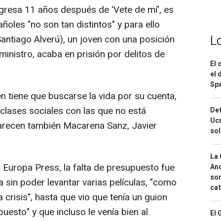
egresa 11 años después de 'Vete de mí', es
añoles "no son tan distintos" y para ello
L
antiago Alverú), un joven con una posición
inistro, acaba en prisión por delitos de
El 
el 
Spa
ven tiene que buscarse la vida por su cuenta,
clases sociales con las que no está
Det
Ucr
arecen también Macarena Sanz, Javier
so
La 
 Europa Press, la falta de presupuesto fue
And
sor
a sin poder levantar varias películas, "como
cat
 crisis", hasta que vio que tenía un guion
puesto" y que incluso le venía bien al
El 