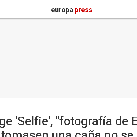
europa
press
e 'Selfie', "fotografía de 
s tomasen una caña no se