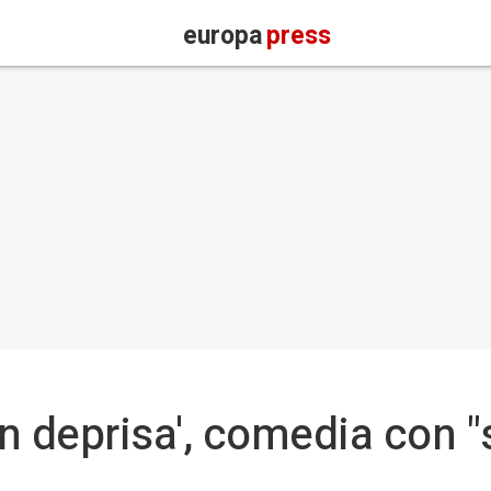
europa
press
n deprisa', comedia con "