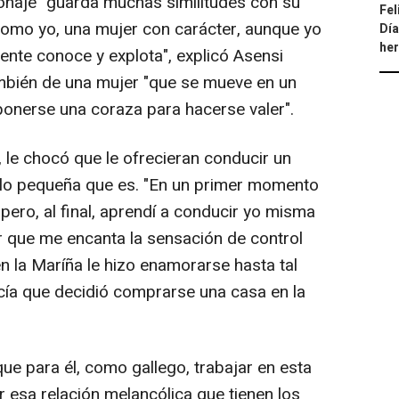
onaje "guarda muchas similitudes con su
Fel
 como yo, una mujer con carácter, aunque yo
Día
he
nte conoce y explota", explicó Asensi
ambién de una mujer "que se mueve en un
onerse una coraza para hacerse valer".
o, le chocó que le ofrecieran conducir un
lo pequeña que es. "En un primer momento
ero, al final, aprendí a conducir yo misma
 que me encanta la sensación de control
en la Maríña le hizo enamorarse hasta tal
cía que decidió comprarse una casa en la
que para él, como gallego, trabajar en esta
r esa relación melancólica que tienen los