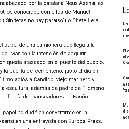
encabezado por la catalana Neus Asensi, es
L
ostros conocidos como los de Manuel
 ('Sin tetas no hay paraíso') o Chete Lera
Un 
tad
ri
l papel de una camionera que llega a la
El 
 del Mar con la intención de adquirir
el 
ón queda atascado en el puente del pueblo,
Spa
 la puerta del cementerio, justo el día en
Can
último adiós a Cándido, viejo marinero y
ase
de la escultura, además de padre de Filomeno
"tr
a cofradía de mariscadores de Fariño.
Mue
dis
l papel no dudé en convertirme en la
aca
sensi en una entrevista con Europa Press.