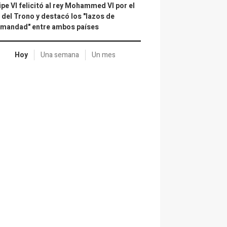
ipe VI felicitó al rey Mohammed VI por el
 del Trono y destacó los "lazos de
rmandad" entre ambos países
Hoy
Una semana
Un mes