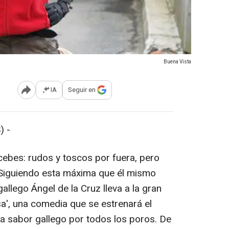
Buena Vista
IA
Seguir en
Abrir opciones para compartir
) -
ebes: rudos y toscos por fuera, pero
 Siguiendo esta máxima que él mismo
gallego Ángel de la Cruz lleva a la gran
sa', una comedia que se estrenará el
a sabor gallego por todos los poros. De