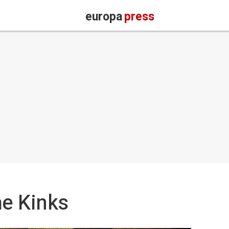
europa
press
he Kinks