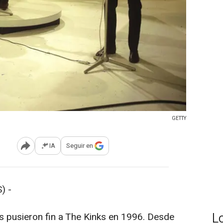
GETTY
IA
Seguir en
Abrir opciones para compartir
) -
L
 pusieron fin a The Kinks en 1996. Desde