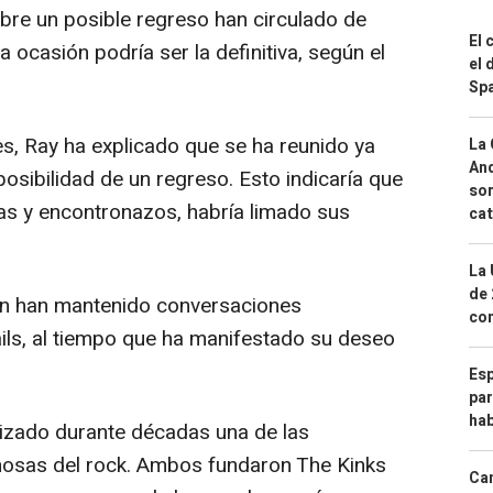
bre un posible regreso han circulado de
El 
 ocasión podría ser la definitiva, según el
el 
Spa
s, Ray ha explicado que se ha reunido ya
La 
And
osibilidad de un regreso. Esto indicaría que
sor
eas y encontronazos, habría limado sus
cat
La 
de 
én han mantenido conversaciones
com
ils, al tiempo que ha manifestado su deseo
Esp
par
hab
izado durante décadas una de las
osas del rock. Ambos fundaron The Kinks
Can