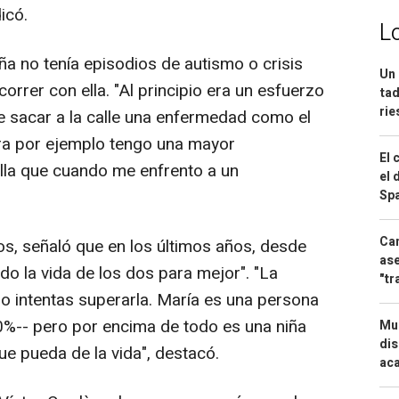
icó.
L
ña no tenía episodios de autismo o crisis
Un 
correr con ella. "Al principio era un esfuerzo
tad
ri
e sacar a la calle una enfermedad como el
ora por ejemplo tengo una mayor
El 
lla que cuando me enfrento a un
el 
Spa
Can
ños, señaló que en los últimos años, desde
ase
o la vida de los dos para mejor". "La
"tr
 intentas superarla. María es una persona
0%-- pero por encima de todo es una niña
Mue
dis
ue pueda de la vida", destacó.
aca