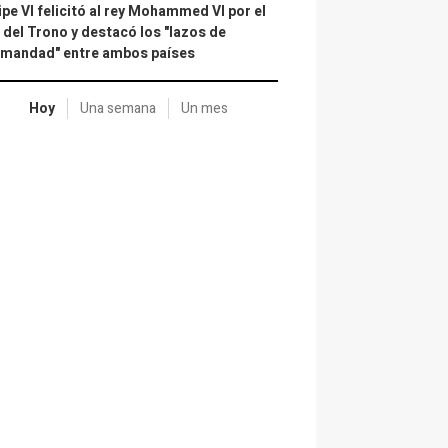
ipe VI felicitó al rey Mohammed VI por el
 del Trono y destacó los "lazos de
rmandad" entre ambos países
Hoy
Una semana
Un mes