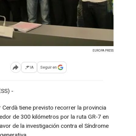
EUROPA PRESS
IA
Seguir en
Abrir opciones para compartir
SS) -
r Cerdà tiene previsto recorrer la provincia
dedor de 300 kilómetros por la ruta GR-7 en
 favor de la investigación contra el Síndrome
generativa.