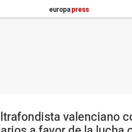
europa
press
ultrafondista valenciano c
arios a favor de la lucha 