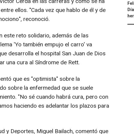
íctor Cerdà en las carreras y cómo se ha
Fel
ntre ellos. "Cada vez que hablo de él y de
Día
he
ociono", reconoció.
 este reto solidario, además de las
lema 'Yo también empujo el carro' va
que desarrolla el hospital San Juan de Dios
ar una cura al Síndrome de Rett.
ntó que es "optimista" sobre la
ndo sobre la enfermedad que se suele
imiento. "No sé cuando habrá cura, pero con
amos haciendo es adelantar los plazos para
tud y Deportes, Miguel Bailach, comentó que