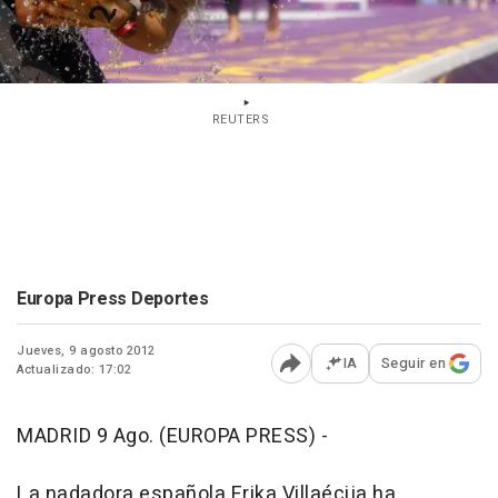
REUTERS
Europa Press Deportes
Jueves, 9 agosto 2012
IA
Seguir en
Actualizado: 17:02
Abrir opciones para comp
MADRID 9 Ago. (EUROPA PRESS) -
La nadadora española Erika Villaécija ha