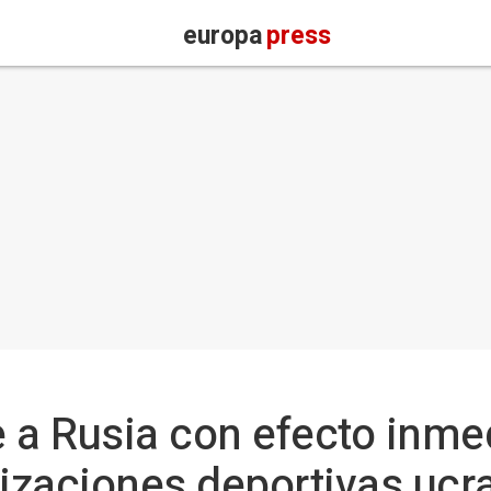
europa
press
 a Rusia con efecto inme
nizaciones deportivas ucr