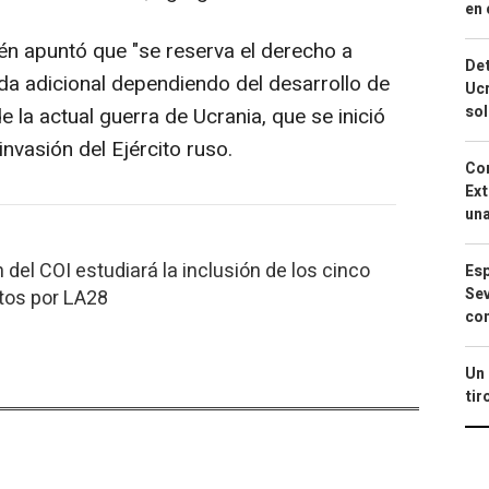
en 
ién apuntó que "se reserva el derecho a
Det
da adicional dependiendo del desarrollo de
Ucr
so
de la actual guerra de Ucrania, que se inició
nvasión del Ejército ruso.
Cor
Ext
una
del COI estudiará la inclusión de los cinco
Esp
Sev
tos por LA28
con
Un 
tir