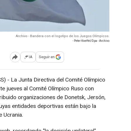
Archivo - Bandera con el logotipo de los Juegos Olímpicos.
- Peter Kneffel/Dpa - Archivo
IA
Seguir en
Abrir opciones para compartir
S) -
La Junta Directiva del Comité Olímpico
ste jueves al Comité Olímpico Ruso con
ribuido organizaciones de Donetsk, Jersón,
uyas entidades deportivas están bajo la
e Ucrania.