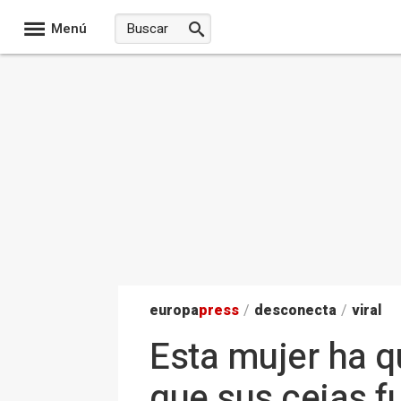
Menú
europa
press
/
desconecta
/
viral
Esta mujer ha 
que sus cejas f