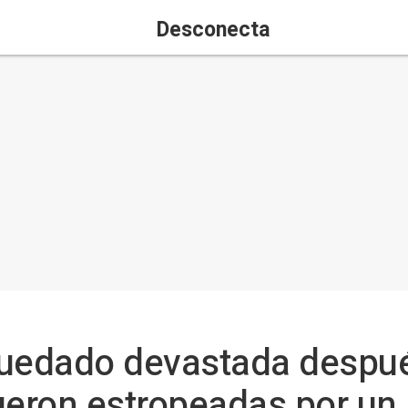
Desconecta
quedado devastada despué
ueron estropeadas por un