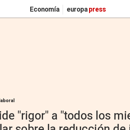
Economía
europa
press
laboral
de "rigor" a "todos los m
lar sobre la reducción de