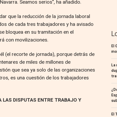
Navarra. Seamos serios", ha añadido.
ordar que la reducción de la jornada laboral
s de cada tres trabajadores y ha avisado
se bloquea en su tramitación en el
L
rá con movilizaciones.
El 
mon
l (el recorte de jornada), porque detrás de
entenares de miles de millones de
La 
uestión que sea ya solo de las organizaciones
dup
tra
tros, es una cuestión de los trabajadores
¿Dó
Esp
A LAS DISPUTAS ENTRE TRABAJO Y
sub
El 