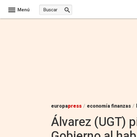
Menú
europa
press
/
economía finanzas
/
Álvarez (UGT) pi
Gobierno al hab