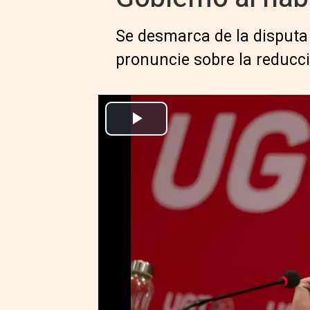
Se desmarca de la disputa
pronuncie sobre la reducc
El secretario general de UGT, Pepe Álvarez, interviene durante
Europa Press Economía Finanzas
Actualizado: miércoles, 8 enero 2025 14:15
MADRID, 8 Ene. (EUROPA PRESS
El secretario general de UGT, Pe
miembros" del Gobierno de España
jornada y les ha pedido que no 
a algunas empresas y autónomo