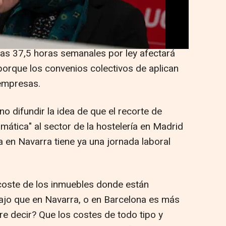
 rueda de prensa para dar a conocer las
a a 2025, donde ha pedido dejar de decir
las 37,5 horas semanales por ley afectará
orque los convenios colectivos de aplican
 empresas.
o difundir la idea de que el recorte de
ática" al sector de la hostelería en Madrid
a en Navarra tiene ya una jornada laboral
coste de los inmuebles donde están
bajo que en Navarra, o en Barcelona es más
re decir? Que los costes de todo tipo y