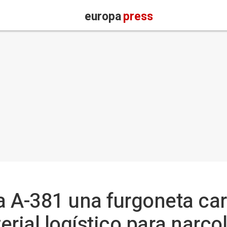
europa
press
la A-381 una furgoneta ca
erial logístico para narc