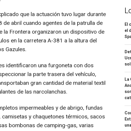
L
explicado que la actuación tuvo lugar durante
 de abril cuando agentes de la patrulla de
El 
el 
 la Frontera organizaron un dispositivo de
Spa
los en la carretera A-381 a la altura del
os Gazules.
Det
Ucr
so
tes identificaron una furgoneta con dos
nspeccionar la parte trasera del vehículo,
La 
ansportaban gran cantidad de material textil
And
ulantes de las narcolanchas.
sor
cat
completos impermeables y de abrigo, fundas
Cor
s, camisetas y chaquetones térmicos, sacos
Ext
sas bombonas de camping-gas, varias
una