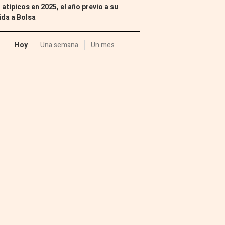
 atípicos en 2025, el año previo a su
ida a Bolsa
Hoy
Una semana
Un mes