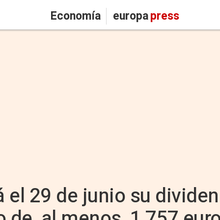
Economía
europa
press
 el 29 de junio su divide
de, al menos, 1,757 euro