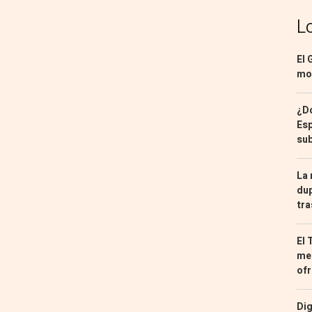
L
El 
mon
¿Dó
Esp
sub
La 
dup
tra
El 
med
ofr
Dig