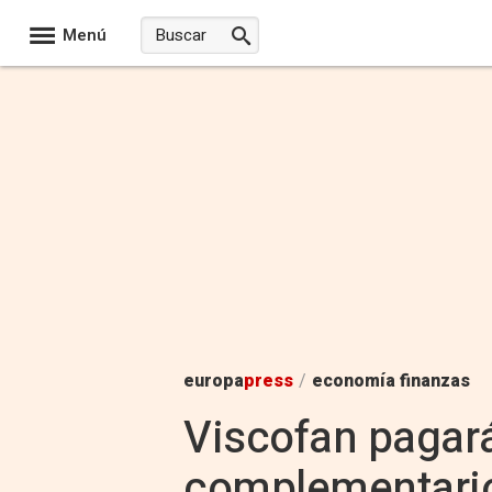
Menú
europa
press
/
economía finanzas
Viscofan pagará
complementario 