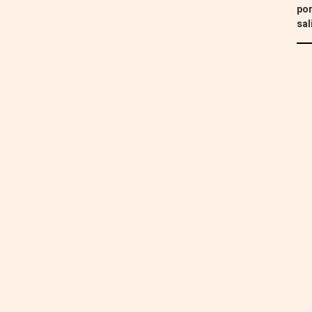
por
sal