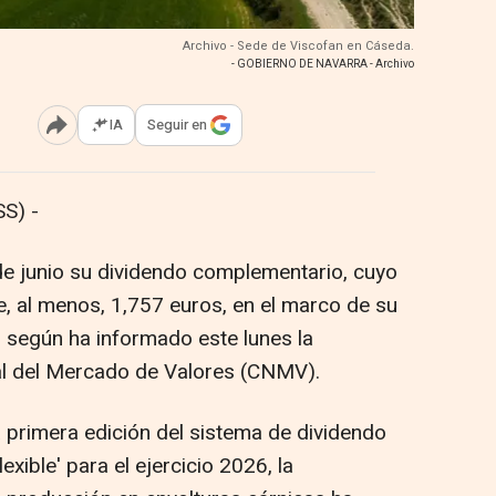
Archivo - Sede de Viscofan en Cáseda.
- GOBIERNO DE NAVARRA - Archivo
IA
Seguir en
Abrir opciones para compartir
S) -
de junio su dividendo complementario, cuyo
e, al menos, 1,757 euros, en el marco de su
, según ha informado este lunes la
l del Mercado de Valores (CNMV).
a primera edición del sistema de dividendo
exible' para el ejercicio 2026, la