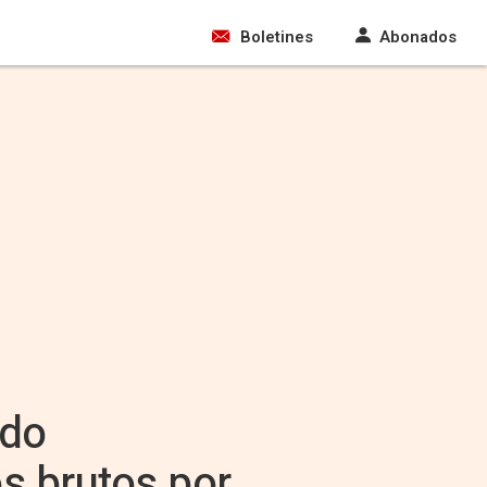
Boletines
Abonados
ndo
s brutos por