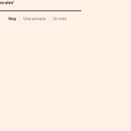
orales'
Hoy
Una semana
Un mes