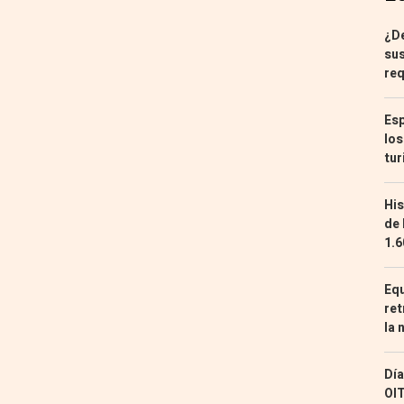
¿De
sus
req
Esp
los
tur
His
de 
1.6
Equ
ret
la 
Día
OIT