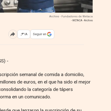
Archivo - Fundadores de Wetaca
- WETACA - Archivo
IA
Seguir en
Abrir opciones para compartir
S) -
scripción semanal de comida a domicilio,
illones de euros, en el que ha sido el mejor
consolidando la categoría de tápers
nforma en un comunicado.
desde que lanzaron la suscripción de su