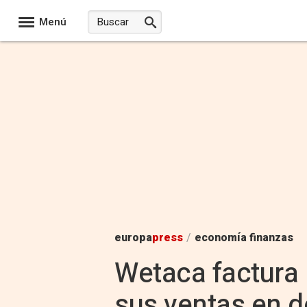
Menú
europa
press
/
economía finanzas
Wetaca factura 
sus ventas en 