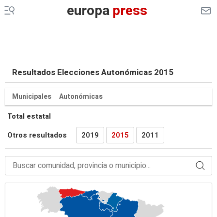
europa
press
CULTURAOCIO
INFOSALUS
DESCONECTA
Resultados Elecciones Autonómicas 2015
EP
MOTOR
Municipales
Autonómicas
EP
AGRO
Total estatal
EP
DATA
Otros resultados
2019
2015
2011
MERCADO
FINANCIERO
ES EUROPA
LEGAL
GENERACIÓN DE OPORTUNIDADES