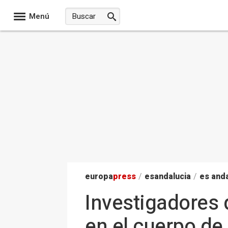
Menú
europa
press
/
esandalucia
/
es anda
Investigadores 
en el cuerpo de