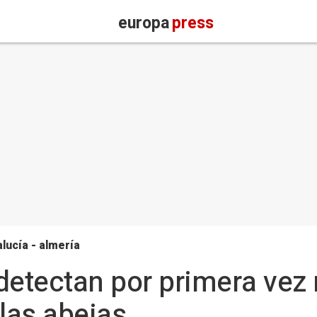
europa
press
lucía - almería
detectan por primera vez
 las abejas